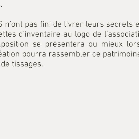
.
 n'ont pas fini de livrer leurs secrets
uettes d'inventaire au logo de l'associa
xposition se présentera ou mieux lor
éation pourra rassembler ce patrimoin
 de tissages.
ute_lisse_XVIII_d
Tours18eme2 (1)
FLE
Describe your image here.
Describ