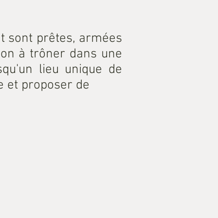
 et sont prêtes, armées
tion à trôner dans une
squ'un lieu unique de
e et proposer de
URS BLEUES (1)
e your image here.