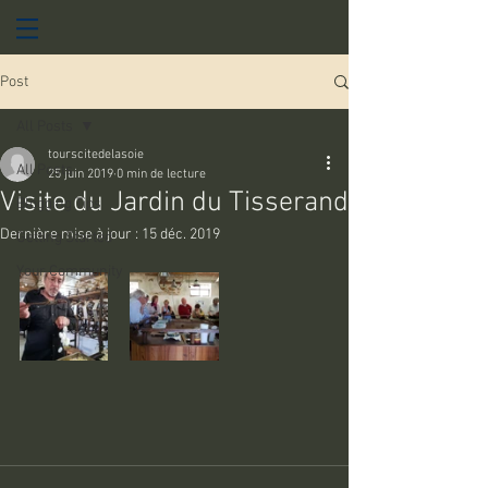
Post
All Posts
tourscitedelasoie
All Posts
25 juin 2019
0 min de lecture
Visite du Jardin du Tisserand
Blogging Tips
Dernière mise à jour :
15 déc. 2019
Getting Started
Your Community